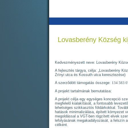
Lovasberény Község kij
Kedvezményezett neve: Lovasberény Közs
A fejlesztés tárgya, célja: „Lovasberény Kö
Zrínyi utca és Kossuth utca keresztezése)
A szerződött támogatás összege:
134 583 0
A projekt tartalmának bemutatása:
A projekt célja egy egységes koncepció szer
megfelelő kialakítását, a fontosabb levezető
lehetséges szikkasztós földárkokkal. Továb
hatások minimalizálása, épített környezet 
megoldással a VGT-ben rögzített elvek szer
lefolyásának megakadályozását, a felszín a
célként.