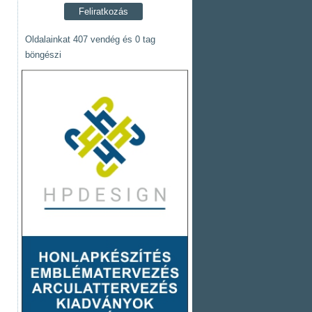
Oldalainkat 407 vendég és 0 tag
böngészi