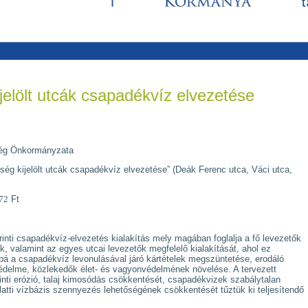
elölt utcák csapadékvíz elvezetése
ég Önkormányzata
zség kijelölt utcák csapadékvíz elvezetése” (Deák Ferenc utca, Váci utca,
72
Ft
inti csapadékvíz-elvezetés kialakítás mely magában foglalja a fő levezetők
k, valamint az egyes utcai levezetők megfelelő kialakítását, ahol ez
bá a csapadékvíz levonulásával járó kártételek megszüntetése, erodáló
védelme, közlekedők élet- és vagyonvédelmének növelése. A tervezett
inti erózió, talaj kimosódás csökkentését, csapadékvizek szabálytalan
latti vízbázis szennyezés lehetőségének csökkentését tűztük ki teljesítendő