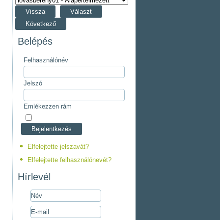
Vissza
Választ
Következő
Belépés
Felhasználónév
Jelszó
Emlékezzen rám
Elfelejtette jelszavát?
Elfelejtette felhasználónevét?
Hírlevél