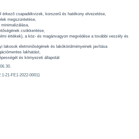
tről érkező csapadékvizek, korszerű és hatékony elvezetése,
telek megszüntetése,
 minimalizálása,
ehetőségének csökkentése,
ténelmi értékek), a köz- és magánvagyon megvédése a további veszély és
elyi lakosok életminőségének és lakókörülményeinek javítása
egációmentes lakhatást,
épességét és környezeti állapotát
.06.30.
2.1-21-FE1-2022-00011