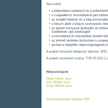
Részcélok:
a belterületen keletkező és a külterüle
a csapadékvíz levonulásával járó kárté
az erodáló hatások és a talaj kimosódás
a felszín alatti vízbázis szennyezés l
az épített környezet (kulturális és tör
kártételnek való kitettségtől
a közvetlenül és közvetetten érintett h
az érintett területen biztosítani a szegr
javítani a település népességmegtartó k
A projekt tervezett befejezési dátuma: 2025
A projekt azonosító száma: TOP-PLUSZ-1.
Helyszínrajzok
Deák Ferenc utca
Váci Mihály utca
Zrínyi Miklós utca
Szemléletformáló előadás PDF