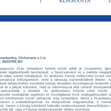
ovasberény, Vörösmarty u.1./a
: 06/22/456-363
augusztus 23-án ünnepélyes keretek között adták át Lovasberény újkor
tének legjelentősebb beruházását, a Sportcsarnokot és a mellette megépül
és teljes méretű futballpályát. Az építkezés komoly erőfeszítést kívánt min
ormányzat költségvetését, mind a lakosság közreműködését illetően. A
ések befejezéséhez közeledve komoly társadalmi összefogással rendezték e
ok és a pályák környékét, majd az önkormányzat által vásárolt növényekkel
 parkosították a területet. Az építkezéskor kitűzött célok között 
gyesület munkájának segítésén és kiszolgálásán kívül megfogalmazódott a
erű körülmények között tarthassák meg tornaóráikat, illetve a lovasberény
olhasson a szabadidősportnak. Az elképzelések megvalósultak, a csarno
k, hanem a község különböző kulturális rendezvényeinek lebonyolítására i
l. szüreti bál, vagy a Falunap rendezvényeinek néhány eseménye.