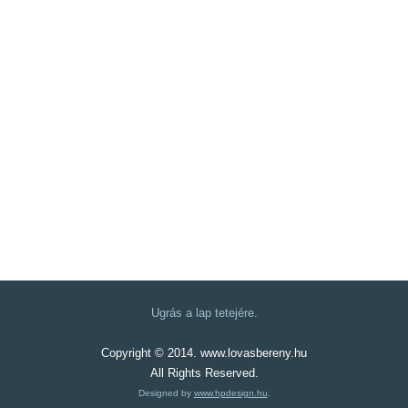
Ugrás a lap tetejére.
Copyright © 2014. www.lovasbereny.hu
All Rights Reserved.
Designed by
www.hpdesign.hu
.