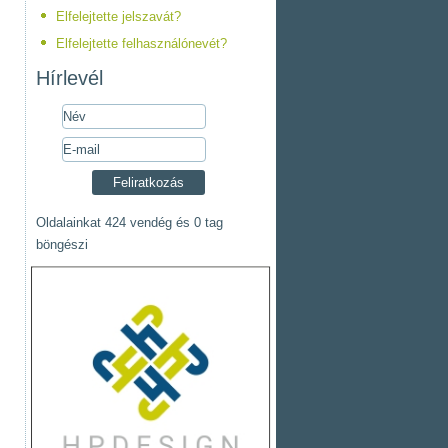
Elfelejtette jelszavát?
Elfelejtette felhasználónevét?
Hírlevél
Oldalainkat 424 vendég és 0 tag
böngészi