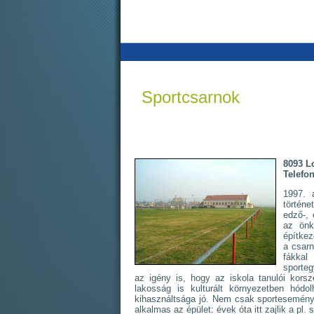
Sportcsarnok
8093 L
Telefon
1997. 
történe
edző-, 
az önk
építkez
a csarn
fákkal
sporte
az igény is, hogy az iskola tanulói korsz
lakosság is kulturált környezetben hód
kihasználtsága jó. Nem csak sporteseménye
alkalmas az épület: évek óta itt zajlik a p