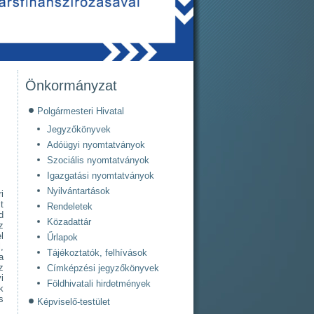
Önkormányzat
Polgármesteri Hivatal
Jegyzőkönyvek
Adóügyi nyomtatványok
Szociális nyomtatványok
Igazgatási nyomtatványok
Nyilvántartások
i
t
Rendeletek
d
Közadattár
z
l
Űrlapok
,
Tájékoztatók, felhívások
a
z
Címképzési jegyzőkönyvek
i
Földhivatali hirdetmények
k
s
Képviselő-testület