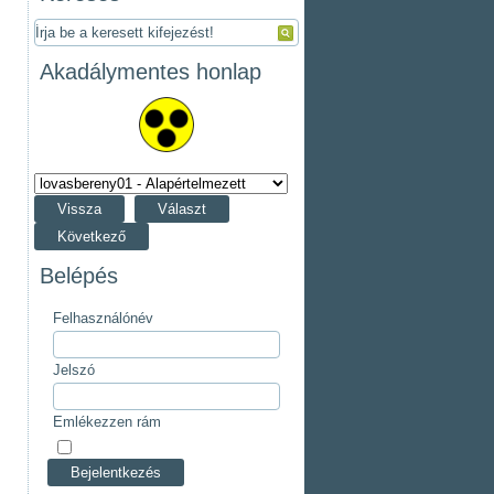
Akadálymentes honlap
Vissza
Választ
Következő
Belépés
Felhasználónév
Jelszó
Emlékezzen rám