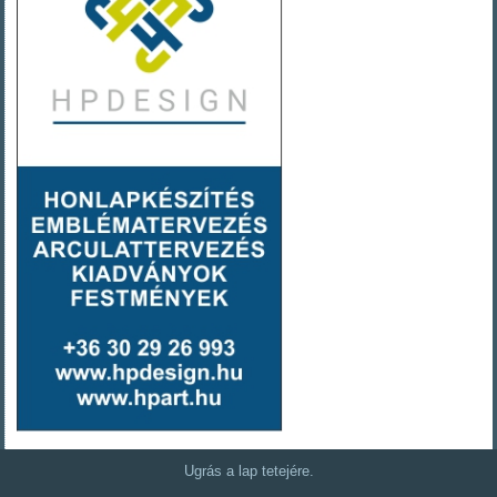
Ugrás a lap tetejére.