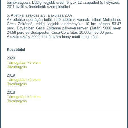
bajnokságban. Eddigi legjobb eredményük 12 csapatból 5. helyezés.
2011.évtől szüneteltetik szereplésüket.
5. Atlétikai szakosztály: alakulása 2007.
Az atlétika sportágán belül, futó atlétáink vannak: Elbert Melinda és
Gécs Zoltánné, eddigi legjobb eredményük: 10 km párban 53.47
perc. Egyéniben Gécs Zoltánné pályaversenyen (Tatán) 5000 m-en
24,58 perc és Budapesten Coca-Cola futás 10.000m 55.00 perc.
A szakosztály 2009-ben létszám hiány miatt megszűnt.
Közzététel
2020
Támogatási kérelem
Jóváhagyás
2019
Támogatási kérelem
Jóváhagyás
2018
Támogatási kérelem
Jóváhagyás