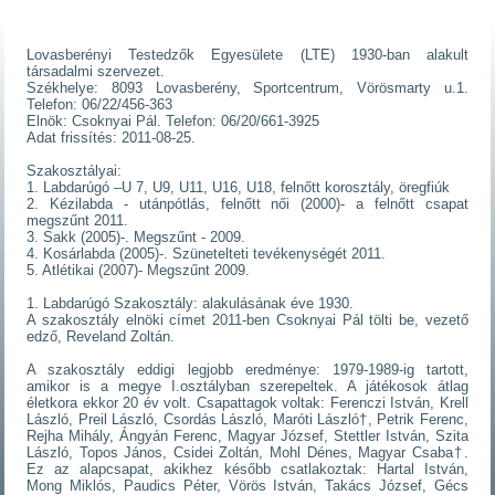
Lovasberényi Testedzők Egyesülete (LTE) 1930-ban alakult
társadalmi szervezet.
Székhelye: 8093 Lovasberény, Sportcentrum, Vörösmarty u.1.
Telefon: 06/22/456-363
Elnök: Csoknyai Pál. Telefon: 06/20/661-3925
Adat frissítés: 2011-08-25.
Szakosztályai:
1. Labdarúgó –U 7, U9, U11, U16, U18, felnőtt korosztály, öregfiúk
2. Kézilabda - utánpótlás, felnőtt női (2000)- a felnőtt csapat
megszűnt 2011.
3. Sakk (2005)-. Megszűnt - 2009.
4. Kosárlabda (2005)-. Szünetelteti tevékenységét 2011.
5. Atlétikai (2007)- Megszűnt 2009.
1. Labdarúgó Szakosztály: alakulásának éve 1930.
A szakosztály elnöki címet 2011-ben Csoknyai Pál tölti be, vezető
edző, Reveland Zoltán.
A szakosztály eddigi legjobb eredménye: 1979-1989-ig tartott,
amikor is a megye I.osztályban szerepeltek. A játékosok átlag
életkora ekkor 20 év volt. Csapattagok voltak: Ferenczi István, Krell
László, Preil László, Csordás László, Maróti László†, Petrik Ferenc,
Rejha Mihály, Ángyán Ferenc, Magyar József, Stettler István, Szita
László, Topos János, Csidei Zoltán, Mohl Dénes, Magyar Csaba†.
Ez az alapcsapat, akikhez később csatlakoztak: Hartal István,
Mong Miklós, Paudics Péter, Vörös István, Takács József, Gécs