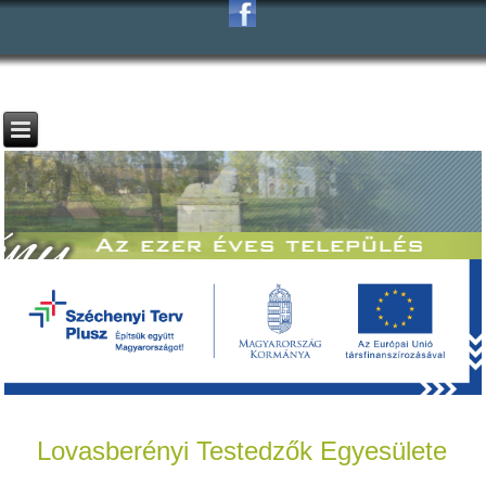
Lovasberényi Testedzők Egyesülete