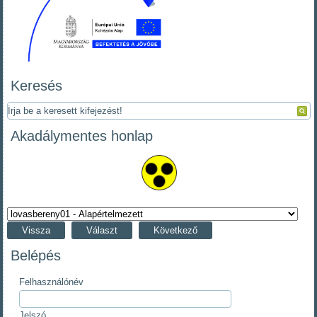
Keresés
Akadálymentes honlap
Vissza
Választ
Következő
Belépés
Felhasználónév
Jelszó