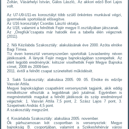
Zoltán, Vásárhelyi István, Gálos László,. Az akkori edző Bori Lajos
volt.
Az U7-U9-U11-es korosztályt több szülő önkéntes munkával végzi,
gyermekeik sportolását elősegítve.
Az U16 korosztályt Csordás László oktatja.
Az U18, valamint a felnőttek Fejér megye II.osztályában játszanak.
Az „Öregfiúk”csapata már hatodik éve a tabella élén végeznek
(2011).
2. Női Kézilabda Szakosztály: alakulásának éve 2000. Azóta elnöke
Bagi Tímea.
Tíz éven keresztül versenyszerűen sportoltak Lovasberény néven
játékosaink. A lányok Fejér megye bajnokságában szerepeltek. Az
elért legjobb eredményük: kétszer viselhették Fejér Megye Bajnoka
címet, 2008 és 2009-ben.
2011. évtől a felnőtt csapat szünetelteti működését.
3. Sakk Szakosztály: alakulása 2005. 09. 05. Elnöke és edzője
Vasvári Attila.
Megyei bajnokságban csapatként versenyeztek tagjaink, akik eddig
mindkétszer elhozták a legjobbnak járó jutalmat. Egyéniben is
megméretették magukat a felnőtt játékosok és szép eredménnyel
végeztek: 1. Vasvári Attila 7,5 pont, 2. Szász Lajos 7 pont, 3.
Szepetneki András 4,5 pont.
A szakosztály megszűnt.
4. Kosárlabda Szakosztály: alakulása 2005. november.
Ők párhuzamosan két csoportban is versenyeztek: Megye
bajnokság B. csoportjában, valamint a Székesfehérvár városi