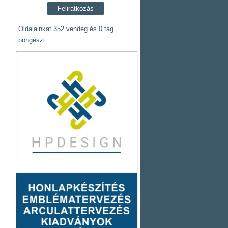
Oldalainkat 352 vendég és 0 tag
böngészi