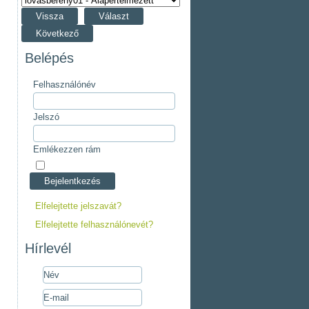
Vissza
Választ
Következő
Belépés
Felhasználónév
Jelszó
Emlékezzen rám
Elfelejtette jelszavát?
Elfelejtette felhasználónevét?
Hírlevél