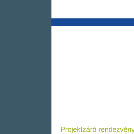
Projektzáró rendezvén