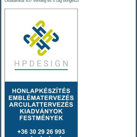
Oldalainkat 437 vendég és 0 tag böngészi