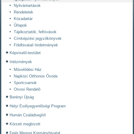
Nyilvántartások
Rendeletek
Közadattár
Űrlapok
Tájékoztatók, felhívások
Címképzési jegyzőkönyvek
Földhivatali hirdetmények
Képviselő-testület
Intézmények
Művelődési Ház
Napközi Otthonos Óvoda
Sportcsarnok
Orvosi Rendelő
Berényi Újság
Helyi Esélyegyenlőségi Program
Humán Családsegítő
Körzeti megbízott
Fejér Megyei Kormányhivatal