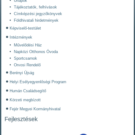
Űrlapok
Tájékoztatók, felhívások
Címképzési jegyzőkönyvek
Földhivatali hirdetmények
Képviselő-testület
Intézmények
Művelődési Ház
Napközi Otthonos Óvoda
Sportcsarnok
Orvosi Rendelő
Berényi Újság
Helyi Esélyegyenlőségi Program
Humán Családsegítő
Körzeti megbízott
Fejér Megyei Kormányhivatal
Fejlesztések